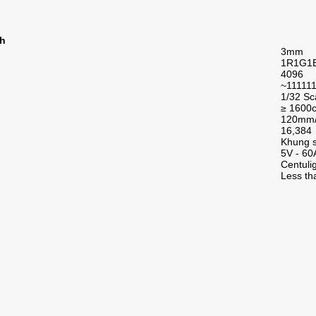
nh
3mm
1R1G1B
4096
~111111
1/32 Sc
≥ 1600
120mm
16,384
Khung s
5V - 60
Centuli
Less th