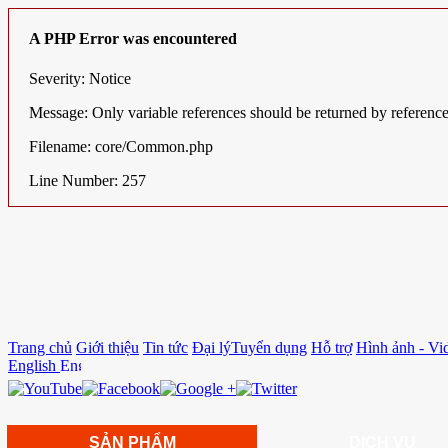
A PHP Error was encountered
Severity: Notice
Message: Only variable references should be returned by referenc
Filename: core/Common.php
Line Number: 257
Trang chủ
Giới thiệu
Tin tức
Đại lý
Tuyển dụng
Hỗ trợ
Hình ảnh - Vi
English
SẢN PHẨM
DỊCH VỤ