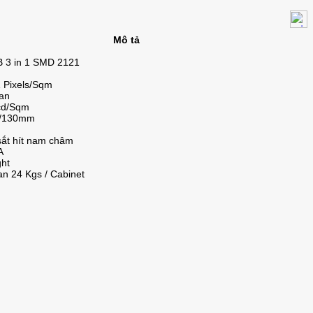
Mô tả
 3 in 1 SMD 2121
 Pixels/Sqm
an
cd/Sqm
/130mm
ắt hít nam châm
A
ght
an 24 Kgs / Cabinet