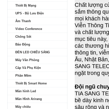
Chất lượng c
Thiết Bị Mạng
sắm thông qu
UPS - Bộ Lưu Điện
mọi khách hà
Âm Thanh
Viễn Thông T
Video Conference
và chất lượn
Chống Sét
mục tiêu này,
Báo Động
các thương hi
thông tin, vi
ĐÈN LED CHIẾU SÁNG
Âu, Nhật Bản
Máy Văn Phòng
SANG TELECO
Cáp Và Phụ Kiện
ngặt trong qu
Phần Mềm
Thiết Bị Smart Home
Đội ngũ chu
Màn hình Led
TIA SANG TEL
Màn Hình Arirang
bề dày kinh n
sâu rộng và n
Máy chiếu