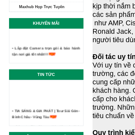
kịp thời nắm
Maxhub Họp Trực Tuyến
các sản phẩm 
như AMP, Cisc
KHUYẾN MÃI
Ronald Jack, 
người tiêu dù
• Lắp đặt Camera trọn gói & bảo hành
tận nơi giá tốt nhất!!!
Đối tác uy tí
Với uy tín về
trường, các 
TIN TỨC
cung cấp nhữ
khách hàng. ​
cấp cho khách
trường. Nhữ
• TIA SÁNG & GIA PHÁT | Tour Sài Gòn -
tiêu chuẩn v
Bình Châu - Vũng Tàu
• Công ty Tia Sáng - Kỷ niệm du lịch
Quy trình ki
Phan Thiết Mũi Né 2019