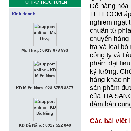
HỖ TRỢ TRỰC TUYẾN
Để hàng hóa 
• CEO Vingroup: “Sau smartphone,
Vsmart sẽ sản xuất SmartHome,
TELECOM áp d
Kinh doanh
SmartTV, điều hòa, tủ lạnh thông minh”
nghiêm ngặt t
chuẩn từ phí
• VNPT hỗ trợ Cổng thông tin giúp Hà
Nam, Phú Yên phát triển du lịch thông
chuyển hàng. 
minh
tra và loại b
Ms Thoại: 0913 878 993
• Giới Thiệu Tổng Quan Công Ty Tia
công ty và t
Sáng
phẩm đạt tiê
• Thư Mời Họp Mặt "Kỷ Niệm 10 Năm
kỹ lưỡng. Chú
Thành Lập Tia Sáng Telecom"
hàng khác nha
• Nữ tướng KiotViet muốn đem phần
sản phẩm được
mềm bán hàng phủ khắp Việt Nam với
KD Miền Nam: 028 3755 8877
phí bằng ly trà đá
của TIA SANG
• Tuyển Nhân viên Kế Toán Văn phòng
đảm bảo cung
• Tuyển Nhân Viên Kinh Doanh
Các bài viết 
• Apple muốn chia tay Amazon, tự làm
KD Đà Nẵng: 0917 522 848
trung tâm dữ liệu riêng