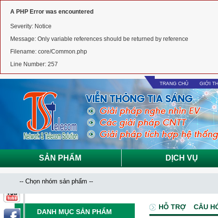
A PHP Error was encountered
Severity: Notice
Message: Only variable references should be returned by reference
Filename: core/Common.php
Line Number: 257
TRANG CHỦ
GIỚI T
SẢN PHẨM
DỊCH VỤ
HỖ TRỢ
CÂU H
DANH MỤC SẢN PHẨM