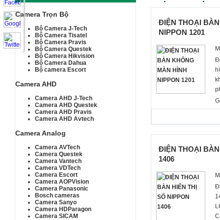
Camera Trọn Bộ
ĐIỆN THOẠI BÀ
Bộ Camera J-Tech
NIPPON 1201
Bộ Camera Tisatel
Bộ Camera Pravis
M
Bộ Camera Questek
Bộ Camera Hikvision
Đ
Bộ Camera Dahua
h
Bộ camera Escort
k
Camera AHD
p
Camera AHD J-Tech
c
G
Camera AHD Questek
x
Camera AHD Pravis
B
Camera AHD Avtech
Camera Analog
Camera AVTech
ĐIỆN THOẠI BÀN
Camera Questek
1406
Camera Vantech
Camera VDTech
Camera Escort
M
Camera AOPVision
Đ
Camera Panasonic
Bosch cameras
1
Camera Sanyo
L
Camera HDParagon
C
Camera SICAM