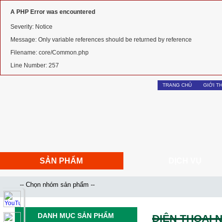
A PHP Error was encountered
Severity: Notice
Message: Only variable references should be returned by reference
Filename: core/Common.php
Line Number: 257
TRANG CHỦ
GIỚI T
SẢN PHẨM
DỊCH VỤ
DANH MỤC SẢN PHẨM
ĐIỆN THOẠI 