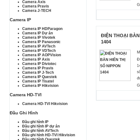
Camera Axis
đ
G
Camera Pravis
n
Camera J-TECH
g
Camera IP
t
đ
Camera IP HDParagon
Camera IP Dự án
ĐIỆN THOẠI BÀN
c
Camera IP Vivotek
1404
c
Camera IP Panasonic
Camera IP AVTech
S
Camera IP VDTech
M
t
Camera IP AOPVision
Đ
Camera IP Axis
Camera IP Diviotec
1
Camera IP Pravis
s
Camera IP J-Tech
Camera IP Questek
đ
Camera IP Tisatel
C
G
Camera IP Hikvision
c
Camera HD-TVI
x
đ
Camera HD-TVI Hikvision
c
Đầu Ghi Hình
c
m
Đầu ghi hình IP
Đầu ghi hình IP dự án
J
Đầu ghi hình AVTech
Đầu ghi hình HD-TVI Hikvision
Đầu ghi hình Questek