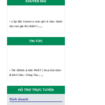
KHUYẾN MÃI
• Lắp đặt Camera trọn gói & bảo hành
tận nơi giá tốt nhất!!!
TIN TỨC
• TIA SÁNG & GIA PHÁT | Tour Sài Gòn -
Bình Châu - Vũng Tàu
• Công ty Tia Sáng - Kỷ niệm du lịch
Phan Thiết Mũi Né 2019
HỖ TRỢ TRỰC TUYẾN
• CEO Vingroup: “Sau smartphone,
Vsmart sẽ sản xuất SmartHome,
Kinh doanh
SmartTV, điều hòa, tủ lạnh thông minh”