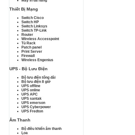
Máy in đa năng
Thiết Bị Mạng
Switch Cisco
Switch HP
Switch Linksys
Switch TP-Link
Router
Wireless Accesspoint
Tủ Rack
Patch panel
Print Server
Firewall
Wireless Engenius
UPS - Bộ Lưu Điện
Bộ lưu điện tổng đài
Bộ lưu điện 8 giờ
UPS offline
UPS online
UPS APC
UPS santak
UPS emerson
UPS Cyberpower
UPS Fredton
Âm Thanh
Bộ điều khiển âm thanh
Loa