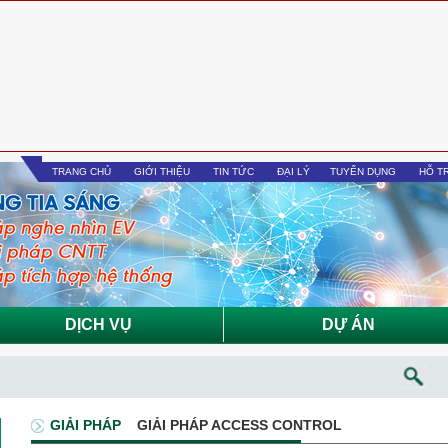
TRANG CHỦ
GIỚI THIỆU
TIN TỨC
ĐẠI LÝ
TUYỂN DỤNG
HỖ T
DỊCH VỤ
DỰ ÁN
GIẢI PHÁP
GIẢI PHÁP ACCESS CONTROL