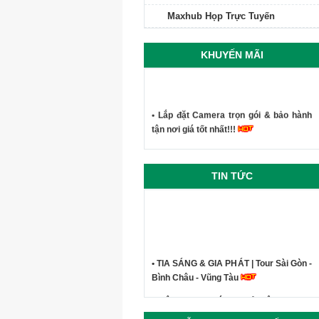
Maxhub Họp Trực Tuyến
KHUYẾN MÃI
• Lắp đặt Camera trọn gói & bảo hành
tận nơi giá tốt nhất!!!
TIN TỨC
• TIA SÁNG & GIA PHÁT | Tour Sài Gòn -
Bình Châu - Vũng Tàu
• Công ty Tia Sáng - Kỷ niệm du lịch
Phan Thiết Mũi Né 2019