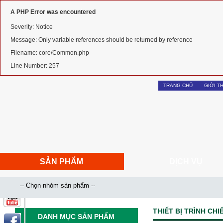
A PHP Error was encountered
Severity: Notice
Message: Only variable references should be returned by reference
Filename: core/Common.php
Line Number: 257
TRANG CHỦ
GIỚI T
SẢN PHẨM
DỊCH VỤ
THIẾT BỊ TRÌNH CHI
DANH MỤC SẢN PHẨM