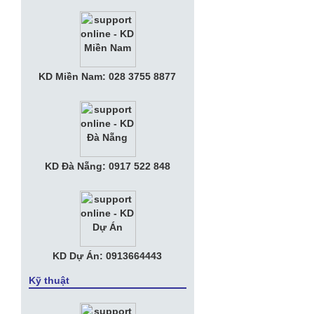
Sáng
• Thư Mời Họp Mặt "Kỷ Niệm 10 Năm
Thành Lập Tia Sáng Telecom"
• Nữ tướng KiotViet muốn đem phần
KD Miền Nam: 028 3755 8877
mềm bán hàng phủ khắp Việt Nam với
phí bằng ly trà đá
• Tuyển Nhân viên Kế Toán Văn phòng
• Tuyển Nhân Viên Kinh Doanh
KD Đà Nẵng: 0917 522 848
• Apple muốn chia tay Amazon, tự làm
trung tâm dữ liệu riêng
KD Dự Án: 0913664443
Kỹ thuật