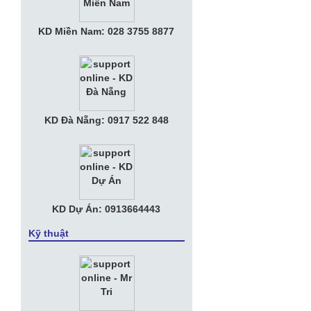
• Nữ tướng KiotViet muốn đem phần
KD Miền Nam: 028 3755 8877
mềm bán hàng phủ khắp Việt Nam với
phí bằng ly trà đá
• Tuyển Nhân viên Kế Toán Văn phòng
• Tuyển Nhân Viên Kinh Doanh
KD Đà Nẵng: 0917 522 848
• Apple muốn chia tay Amazon, tự làm
trung tâm dữ liệu riêng
KD Dự Án: 0913664443
Kỹ thuật