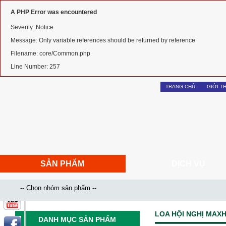
A PHP Error was encountered
Severity: Notice
Message: Only variable references should be returned by reference
Filename: core/Common.php
Line Number: 257
TRANG CHỦ
GIỚI T
SẢN PHẨM
DỊCH VỤ
LOA HỘI NGHỊ MAX
DANH MỤC SẢN PHẨM