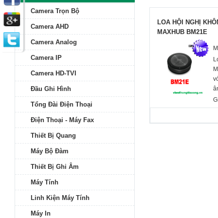
Camera Trọn Bộ
LOA HỘI NGHỊ KH
Camera AHD
MAXHUB BM21E
Camera Analog
M
Camera IP
L
M
Camera HD-TVI
v
Đầu Ghi Hình
â
l
G
Tổng Đài Điện Thoại
d
B
Điện Thoại - Máy Fax
p
Thiết Bị Quang
g
T
Máy Bộ Đàm
Thiết Bị Ghi Âm
Máy Tính
Linh Kiện Máy Tính
Máy In