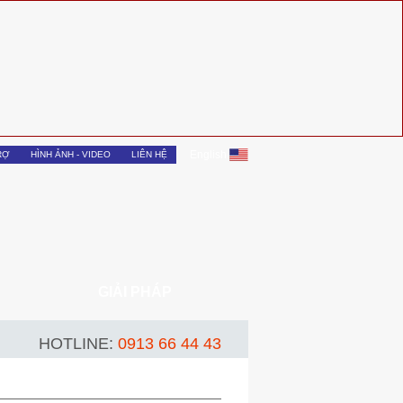
English
RỢ
HÌNH ẢNH - VIDEO
LIÊN HỆ
GIẢI PHÁP
HOTLINE:
0913 66 44 43