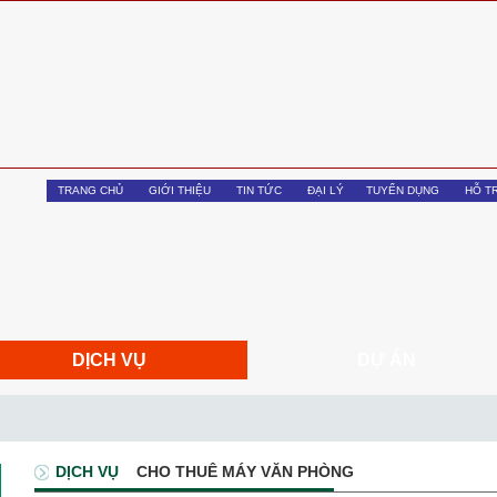
TRANG CHỦ
GIỚI THIỆU
TIN TỨC
ĐẠI LÝ
TUYỂN DỤNG
HỖ T
DỊCH VỤ
DỰ ÁN
DỊCH VỤ
CHO THUÊ MÁY VĂN PHÒNG