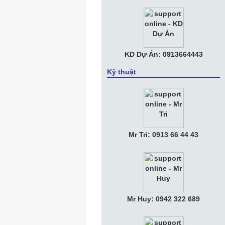
trung tâm dữ liệu riêng
KD Dự Án: 0913664443
Kỹ thuật
Mr Tri: 0913 66 44 43
Mr Huy: 0942 322 689