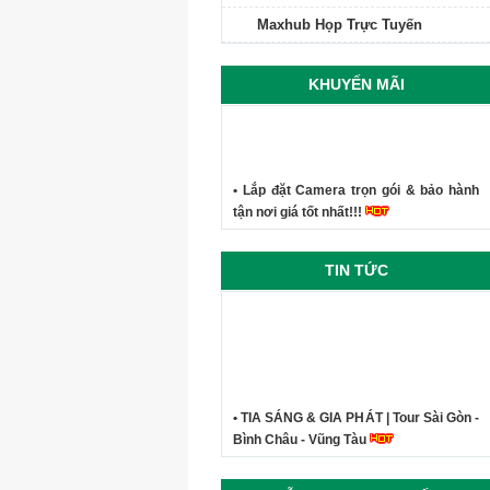
Maxhub Họp Trực Tuyến
KHUYẾN MÃI
• Lắp đặt Camera trọn gói & bảo hành
tận nơi giá tốt nhất!!!
TIN TỨC
• TIA SÁNG & GIA PHÁT | Tour Sài Gòn -
Bình Châu - Vũng Tàu
• Công ty Tia Sáng - Kỷ niệm du lịch
Phan Thiết Mũi Né 2019