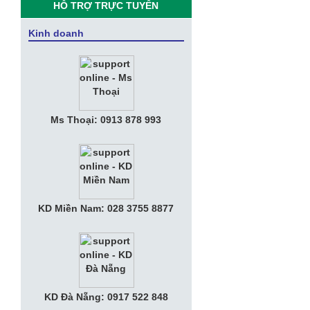
Phan Thiết Mũi Né 2019
HỖ TRỢ TRỰC TUYẾN
• CEO Vingroup: “Sau smartphone,
Kinh doanh
Vsmart sẽ sản xuất SmartHome,
SmartTV, điều hòa, tủ lạnh thông minh”
• VNPT hỗ trợ Cổng thông tin giúp Hà
Nam, Phú Yên phát triển du lịch thông
minh
Ms Thoại: 0913 878 993
• Giới Thiệu Tổng Quan Công Ty Tia
Sáng
• Thư Mời Họp Mặt "Kỷ Niệm 10 Năm
Thành Lập Tia Sáng Telecom"
• Nữ tướng KiotViet muốn đem phần
KD Miền Nam: 028 3755 8877
mềm bán hàng phủ khắp Việt Nam với
phí bằng ly trà đá
• Tuyển Nhân viên Kế Toán Văn phòng
• Tuyển Nhân Viên Kinh Doanh
KD Đà Nẵng: 0917 522 848
• Apple muốn chia tay Amazon, tự làm