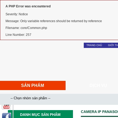
A PHP Error was encountered
Severity: Notice
Message: Only variable references should be returned by reference
Filename: core/Common.php
Line Number: 257
TRANG CHỦ
GIỚI T
SẢN PHẨM
DỊCH VỤ
CAMERA IP PANASO
DANH MỤC SẢN PHẨM