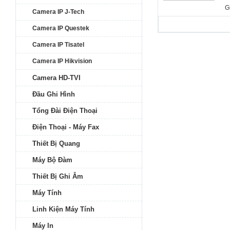
d
G
Camera IP J-Tech
S
g
Camera IP Questek
D
Camera IP Tisatel
D
C
Camera IP Hikvision
L
Camera HD-TVI
w
Đầu Ghi Hình
Tổng Đài Điện Thoại
Điện Thoại - Máy Fax
Thiết Bị Quang
Máy Bộ Đàm
Thiết Bị Ghi Âm
Máy Tính
Linh Kiện Máy Tính
Máy In