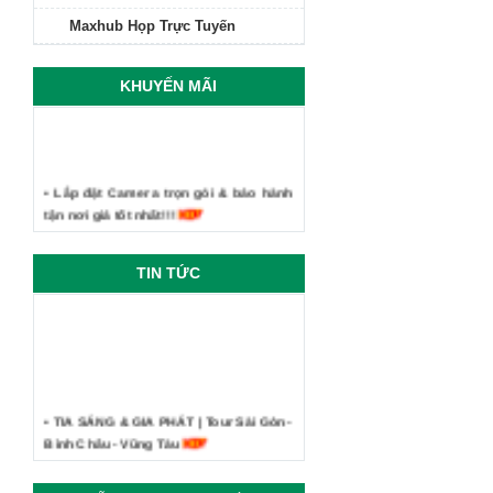
Maxhub Họp Trực Tuyến
KHUYẾN MÃI
• Lắp đặt Camera trọn gói & bảo hành
tận nơi giá tốt nhất!!!
TIN TỨC
• TIA SÁNG & GIA PHÁT | Tour Sài Gòn -
Bình Châu - Vũng Tàu
• Công ty Tia Sáng - Kỷ niệm du lịch