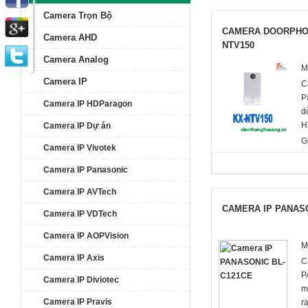
Camera Trọn Bộ
CAMERA DOORPHON
Camera AHD
NTV150
Camera Analog
M
Camera IP
C
P
Camera IP HDParagon
d
H
Camera IP Dự án
P
G
Camera IP Vivotek
g
S
Camera IP Panasonic
đ
Camera IP AVTech
t
CAMERA IP PANASO
Camera IP VDTech
Camera IP AOPVision
M
Camera IP Axis
C
P
Camera IP Diviotec
m
Camera IP Pravis
r