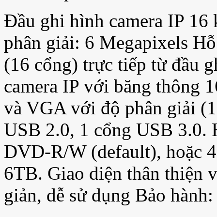
Máy fax Panasonic
Máy fax Brother
Đầu ghi hình camera IP 1
Máy fax Canon
Điện thoại hội nghị
phân giải: 6 Megapixels H
(16 cổng) trực tiếp từ đầu g
camera IP với băng thông
và VGA với độ phân giải (
Thiết Bị Quang
USB 2.0, 1 cổng USB 3.0.
ODF
Măng xông quang
DVD-R/W (default), hoặc 
UC quang
Dây nhảy quang
Dây Pigtel
6TB. Giao diện thân thiện v
Module quang
Media converter quang
giản, dễ sử dụng Bảo hành:
Phụ kiện quang