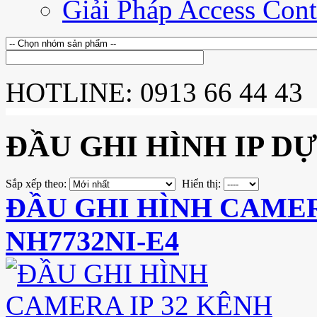
Giải Pháp Access Cont
HOTLINE:
0913 66 44 43
ĐẦU GHI HÌNH IP DỰ
Sắp xếp theo:
Hiển thị:
ĐẦU GHI HÌNH CAMERA
NH7732NI-E4
Đầu Ghi Hình
Đầu ghi hình IP
Đầu ghi hình IP dự án
Đầu ghi hình AVTech
Đầu ghi hình HD-TVI Hikvision
Đầu ghi hình Questek
Đầu ghi hình Sanyo