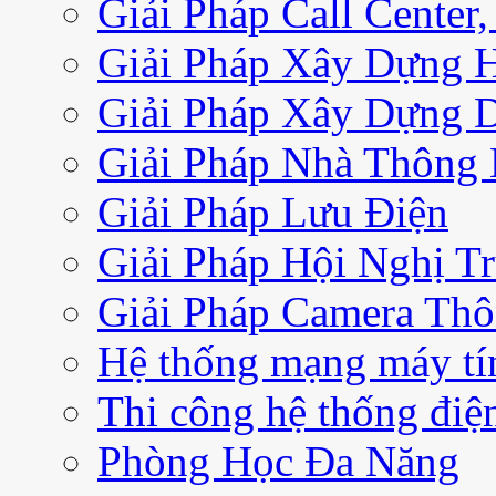
Giải Pháp Call Center,
Camera IP Vivotek
Camera IP Panasonic
Camera IP AVTech
Giải Pháp Xây Dựng 
Camera IP VDTech
Camera IP AOPVision
Giải Pháp Xây Dựng D
Camera IP Axis
Camera IP Diviotec
Camera IP Pravis
Giải Pháp Nhà Thông
Camera IP J-Tech
Camera IP Questek
Giải Pháp Lưu Điện
Camera IP Tisatel
Camera IP Hikvision
Giải Pháp Hội Nghị T
Giải Pháp Camera Th
Hệ thống mạng máy tí
Thi công hệ thống điệ
Camera HD-TVI
Camera HD-TVI Hikvision
Phòng Học Đa Năng