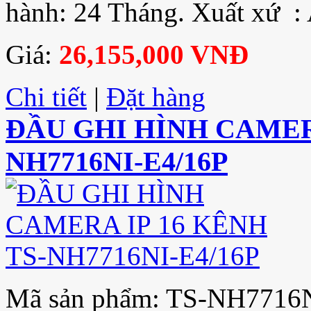
hành: 24 Tháng. Xuất xứ : 
Tổng Đài Alcatel
Giá:
26,155,000 VNĐ
Chi tiết
|
Đặt hàng
ĐẦU GHI HÌNH CAMERA
NH7716NI-E4/16P
Điện Thoại - Máy Fax
Điện thoại Alcatel
Điện thoại Nippon
Điện thoại không dây
Điện thoại Uniden
Điện thoại IP
Điện thoại Panasonic
Điện thoại Ktel
Mã sản phẩm: TS-NH7716
Điện thoại Gigaset
Máy fax đa năng