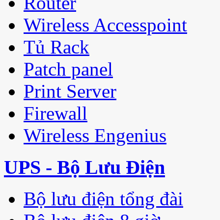
Router
Wireless Accesspoint
Tủ Rack
Máy chiếu
Patch panel
Máy chiếu Sony
Máy chiếu Panasonic
Print Server
Máy chiếu Epson
Firewall
Wireless Engenius
UPS - Bộ Lưu Điện
Bộ lưu điện tổng đài