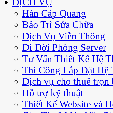
DỊCH VỤ
Camera AHD
Camera AHD J-Tech
Hàn Cáp Quang
Camera AHD Questek
Camera AHD Pravis
Camera AHD Avtech
Bảo Trì Sửa Chữa
Dịch Vụ Viễn Thông
Di Dời Phòng Server
Tư Vấn Thiết Kế Hệ 
Thi Công Lắp Đặt Hệ
Dịch vụ cho thuê trọn
Hỗ trợ kỹ thuật
Thiết Kế Website và H
Camera Analog
Camera AVTech