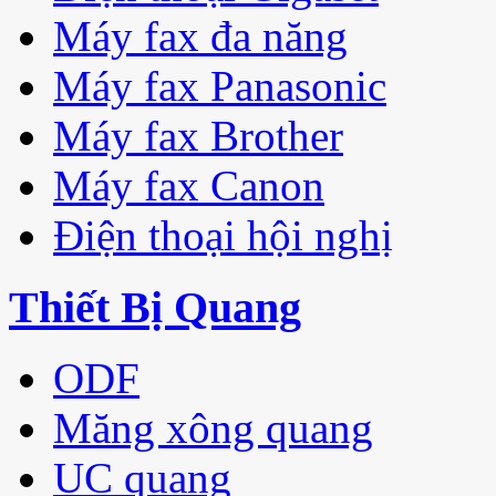
Máy fax đa năng
Máy fax Panasonic
Máy fax Brother
Máy fax Canon
Điện thoại hội nghị
Thiết Bị Quang
Máy Văn Phòng
Máy in
ODF
Máy scan
Máy photocopy
Măng xông quang
Máy chấm công
Máy hủy giấy
Máy đếm tiền
UC quang
Thiết bị trình chiếu