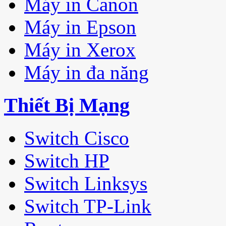
Máy in Canon
Máy in Epson
Máy in Xerox
Máy in đa năng
Màn Hình Arirang
Màn Hình Ghép Arirang
Màn Hình Cường Lực Arirang
Thiết Bị Mạng
Màn hình Quảng Cáo Arirang
Switch Cisco
Switch HP
Switch Linksys
Switch TP-Link