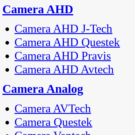
Camera AHD
Camera AHD J-Tech
Camera AHD Questek
Linh Kiện Máy Tính
CPU
RAM
Camera AHD Pravis
HDD
Mainboard
Camera AHD Avtech
Monitor - Màn hình
Keyboard - Bàn phím
Mouse - Chuột
Card Vga - Card màn hình
Camera Analog
Case - Thùng máy
Bộ nguồn
Sound card
Speaker - Loa
Camera AVTech
DVD
Headphone - Tai nghe
Camera Questek