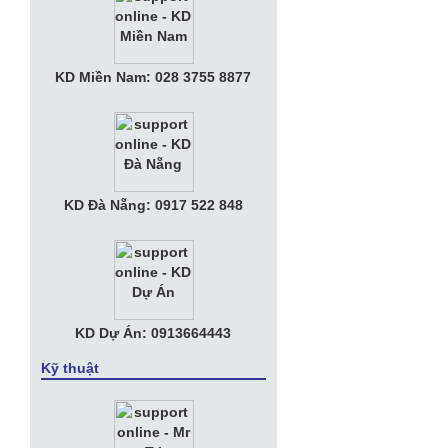
• Thư Mời Họp Mặt "Kỷ Niệm 10 Năm
Thành Lập Tia Sáng Telecom"
• Nữ tướng KiotViet muốn đem phần
KD Miền Nam: 028 3755 8877
mềm bán hàng phủ khắp Việt Nam với
phí bằng ly trà đá
• Tuyển Nhân viên Kế Toán Văn phòng
• Tuyển Nhân Viên Kinh Doanh
KD Đà Nẵng: 0917 522 848
• Apple muốn chia tay Amazon, tự làm
trung tâm dữ liệu riêng
KD Dự Án: 0913664443
Kỹ thuật