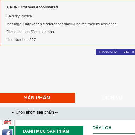
A PHP Error was encountered
Severity: Notice
Message: Only variable references should be returned by reference
Filename: core/Common.php
Line Number: 257
TRANG CHỦ
GIỚI T
SẢN PHẨM
DỊCH VỤ
DÂY LOA
DANH MỤC SẢN PHẨM